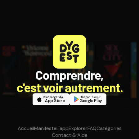
Comprendre,
c'est voir autrement.
Télécharger dans
Disponible sur
l'App Store
Google Play
Accueil
Manifeste
L'app
Explorer
FAQ
Catégories
Contact & Aide