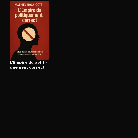
Ouvre l'app Appareil photo, pointe sur le code. C'est g
L’Empire du po­li­ti­
que­ment correct