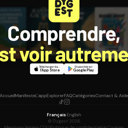
Comprendre,
est voir autreme
Télécharger dans
Disponible sur
l'App Store
Google Play
Accueil
Manifeste
L'app
Explorer
FAQ
Catégories
Contact & Aid
Français
·
English
© Dygest 2026
Mentions légales
·
CGU
·
Politique de confidentialité
·
Cookies