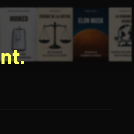
nt.
e