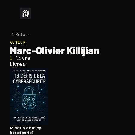
Retour
AUTEUR
Marc-Olivier Killijian
1
livre
Livres
13 défis de la cy­
ber­sé­cu­ri­té