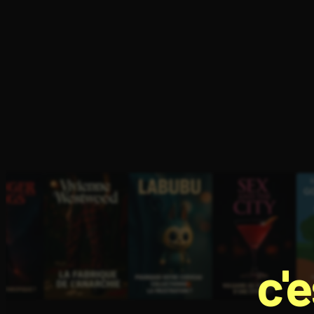
Ouvre l'app Appareil photo, pointe sur le code. C'est g
c'