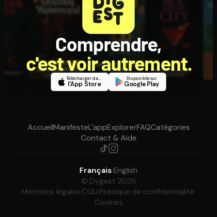
Comprendre,
c'est voir autrement.
Télécharger dans
Disponible sur
l'App Store
Google Play
Accueil
Manifeste
L'app
Explorer
FAQ
Catégories
Contact & Aide
Français
·
English
© Dygest 2026
Mentions légales
·
CGU
·
Politique de confidentialité
·
Cookies