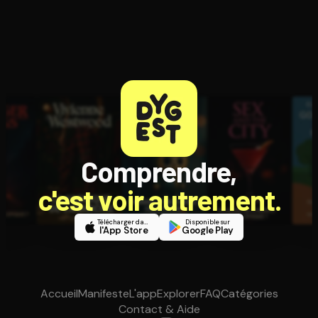
Comprendre,
c'est voir autrement.
Télécharger dans
Disponible sur
l'App Store
Google Play
Accueil
Manifeste
L'app
Explorer
FAQ
Catégories
Contact & Aide