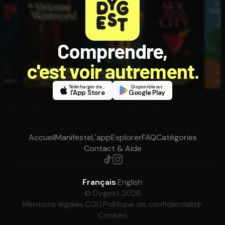
Comprendre,
c'est voir autrement.
Télécharger dans
Disponible sur
l'App Store
Google Play
Accueil
Manifeste
L'app
Explorer
FAQ
Catégories
Contact & Aide
Français
·
English
© Dygest 2026
Mentions légales
·
CGU
·
Politique de confidentialité
·
Cookies