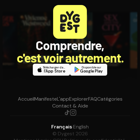
Comprendre,
c'est voir autrement.
Télécharger dans
Disponible sur
l'App Store
Google Play
Accueil
Manifeste
L'app
Explorer
FAQ
Catégories
Contact & Aide
Français
·
English
© Dygest 2026