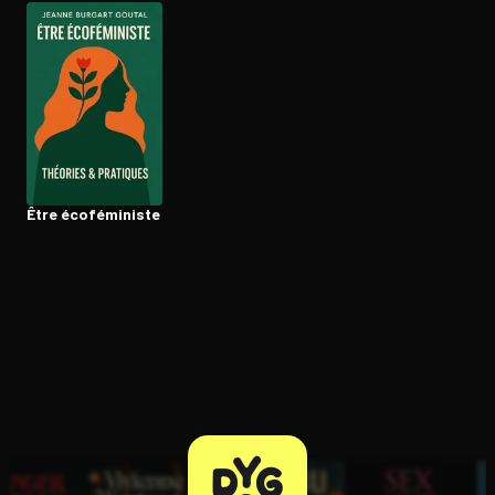
Ouvre l'app Appareil photo, pointe sur le code. C'est gratuit à l
Être éco­fé­mi­niste