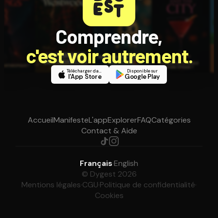
Comprendre,
c'est voir autrement.
Télécharger dans
Disponible sur
l'App Store
Google Play
Accueil
Manifeste
L'app
Explorer
FAQ
Catégories
Contact & Aide
Français
·
English
© Dygest 2026
Mentions légales
·
CGU
·
Politique de confidentialité
·
Cookies