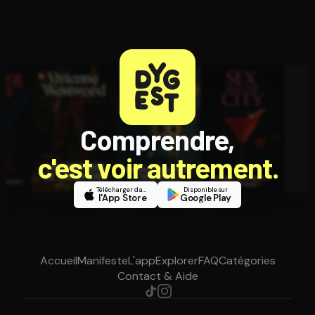
Comprendre,
c'est voir autrement.
Télécharger dans
Disponible sur
l'App Store
Google Play
Accueil
Manifeste
L'app
Explorer
FAQ
Catégories
Contact & Aide