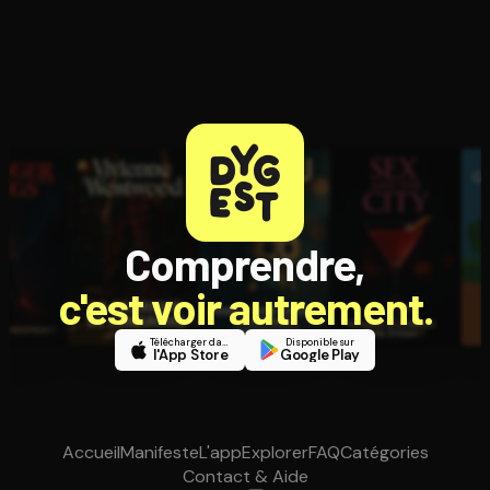
Comprendre,
c'est voir autrement.
Télécharger dans
Disponible sur
l'App Store
Google Play
Accueil
Manifeste
L'app
Explorer
FAQ
Catégories
Contact & Aide