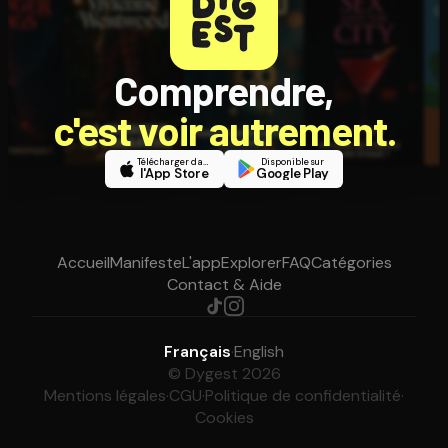
Comprendre,
c'est voir autrement.
Télécharger dans
Disponible sur
l'App Store
Google Play
Accueil
Manifeste
L'app
Explorer
FAQ
Catégories
Contact & Aide
Français
·
English
© Dygest 2026
Mentions légales
·
CGU
·
Politique de confidentialité
·
Cookies