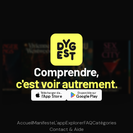
Comprendre,
c'est voir autrement.
Télécharger dans
Disponible sur
l'App Store
Google Play
Accueil
Manifeste
L'app
Explorer
FAQ
Catégories
Contact & Aide