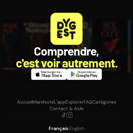
Comprendre,
c'est voir autrement.
Télécharger dans
Disponible sur
l'App Store
Google Play
Accueil
Manifeste
L'app
Explorer
FAQ
Catégories
Contact & Aide
Français
·
English