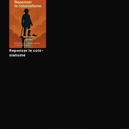
Ouvre l'app Appareil photo, pointe sur le code. C'est g
Repenser le co­lo­
nia­lisme