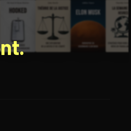
nt.
e