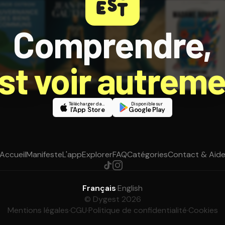
Comprendre,
est voir autreme
Télécharger dans
Disponible sur
l'App Store
Google Play
Accueil
Manifeste
L'app
Explorer
FAQ
Catégories
Contact & Aid
Français
·
English
© Dygest 2026
Mentions légales
·
CGU
·
Politique de confidentialité
·
Cookies