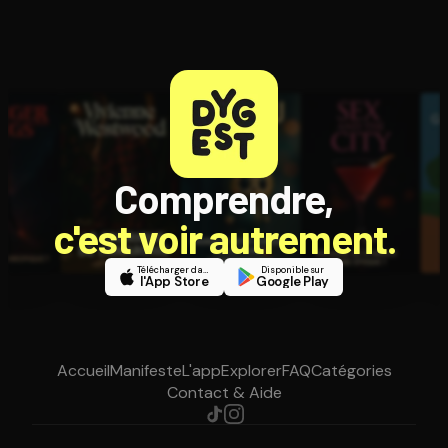
Comprendre,
c'est voir autrement.
Télécharger dans
Disponible sur
l'App Store
Google Play
Accueil
Manifeste
L'app
Explorer
FAQ
Catégories
Contact & Aide