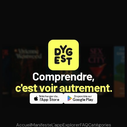
Comprendre,
c'est voir autrement.
Télécharger dans
Disponible sur
l'App Store
Google Play
Accueil
Manifeste
L'app
Explorer
FAQ
Catégories