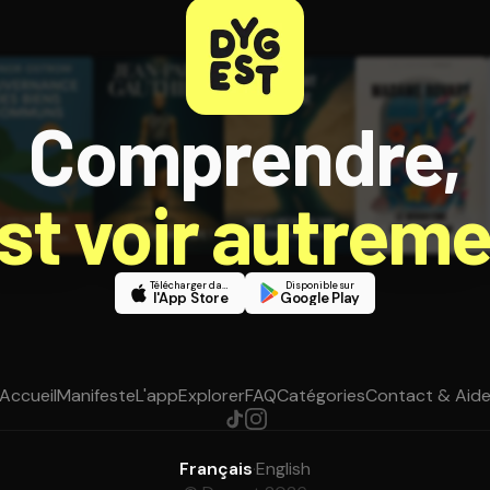
Comprendre,
est voir autreme
Télécharger dans
Disponible sur
l'App Store
Google Play
Accueil
Manifeste
L'app
Explorer
FAQ
Catégories
Contact & Aid
Français
·
English