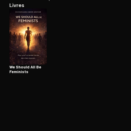
Livres
Ouvre l'app Appareil photo, pointe sur le code. C'est g
We Should All Be
Feminists