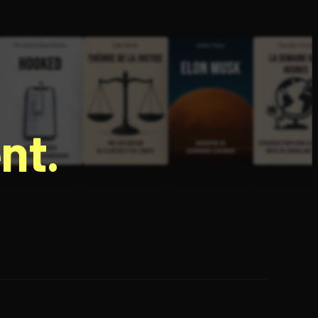
nt.
e