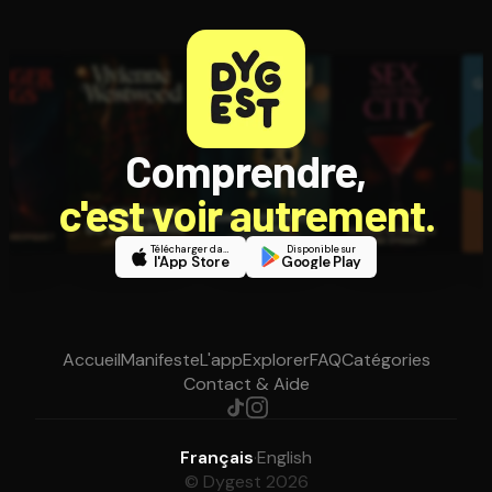
Comprendre,
c'est voir autrement.
Télécharger dans
Disponible sur
l'App Store
Google Play
Accueil
Manifeste
L'app
Explorer
FAQ
Catégories
Contact & Aide
Français
·
English
© Dygest 2026