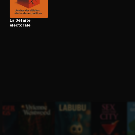
La Défaite
Ouvre l'app Appareil photo, pointe sur le code. C'est g
électorale