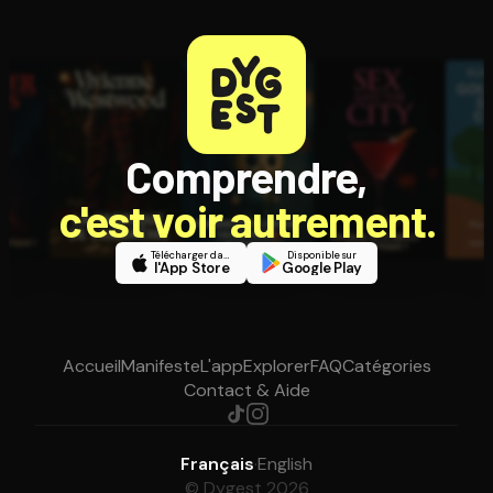
Comprendre,
c'est voir autrement.
Télécharger dans
Disponible sur
l'App Store
Google Play
Accueil
Manifeste
L'app
Explorer
FAQ
Catégories
Contact & Aide
Français
·
English
© Dygest 2026