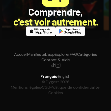
Comprendre,
c'est voir autrement.
Télécharger dans
Disponible sur
l'App Store
Google Play
Accueil
Manifeste
L'app
Explorer
FAQ
Catégories
Contact & Aide
Français
·
English
© Dygest 2026
Mentions légales
·
CGU
·
Politique de confidentialité
·
Cookies