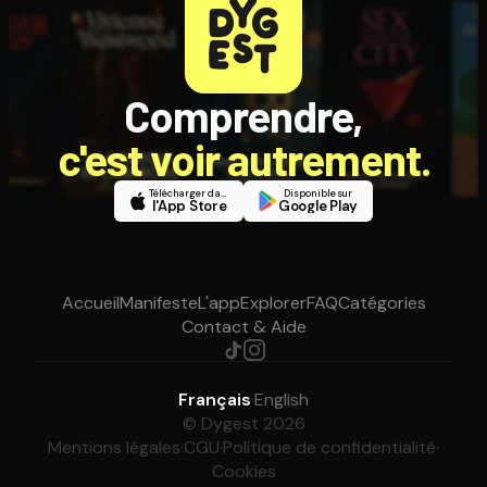
Comprendre,
c'est voir autrement.
Télécharger dans
Disponible sur
l'App Store
Google Play
Accueil
Manifeste
L'app
Explorer
FAQ
Catégories
Contact & Aide
Français
·
English
© Dygest 2026
Mentions légales
·
CGU
·
Politique de confidentialité
·
Cookies