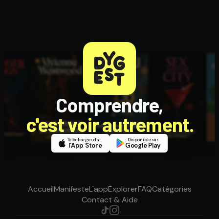
Comprendre,
c'est voir autrement.
Télécharger dans
Disponible sur
l'App Store
Google Play
Accueil
Manifeste
L'app
Explorer
FAQ
Catégories
Contact & Aide