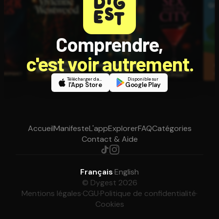
Comprendre,
c'est voir autrement.
Télécharger dans
Disponible sur
l'App Store
Google Play
Accueil
Manifeste
L'app
Explorer
FAQ
Catégories
Contact & Aide
Français
·
English
© Dygest 2026
Mentions légales
·
CGU
·
Politique de confidentialité
·
Cookies