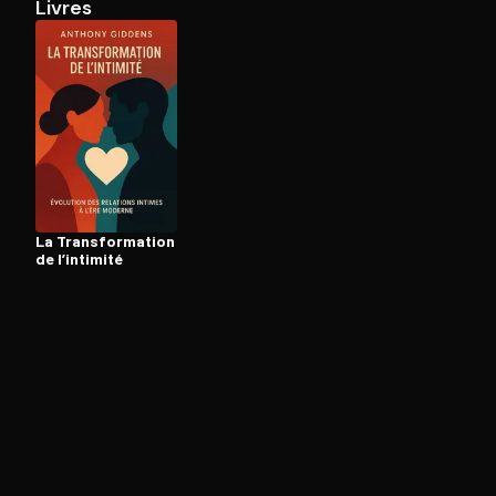
Livres
Ouvre l'app Appareil photo, pointe sur le code. C'est g
La Trans­for­ma­tion
de l’intimité