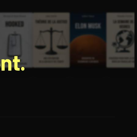
nt.
e