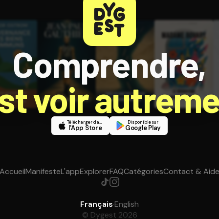
Comprendre,
est voir autreme
Télécharger dans
Disponible sur
l'App Store
Google Play
Accueil
Manifeste
L'app
Explorer
FAQ
Catégories
Contact & Aid
Français
·
English
© Dygest 2026