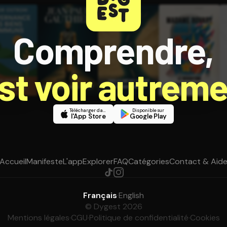
Comprendre,
est voir autreme
Télécharger dans
Disponible sur
l'App Store
Google Play
Accueil
Manifeste
L'app
Explorer
FAQ
Catégories
Contact & Aid
Français
·
English
© Dygest 2026
Mentions légales
·
CGU
·
Politique de confidentialité
·
Cookies