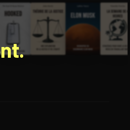
nt.
e