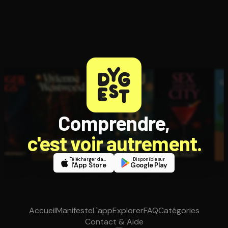
Comprendre,
c'est voir autrement.
Télécharger dans
Disponible sur
l'App Store
Google Play
Accueil
Manifeste
L'app
Explorer
FAQ
Catégories
Contact & Aide