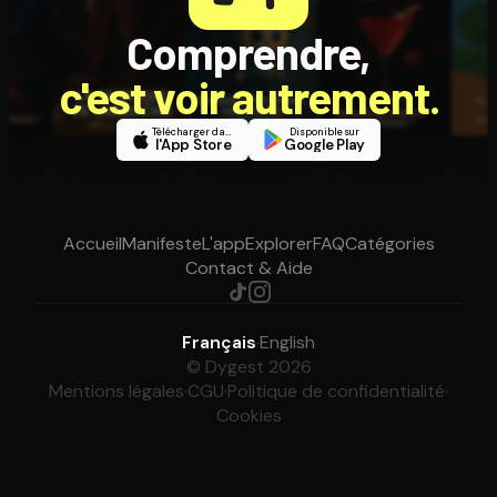
Comprendre,
c'est voir autrement.
Télécharger dans
Disponible sur
l'App Store
Google Play
Accueil
Manifeste
L'app
Explorer
FAQ
Catégories
Contact & Aide
Français
·
English
© Dygest 2026
Mentions légales
·
CGU
·
Politique de confidentialité
·
Cookies