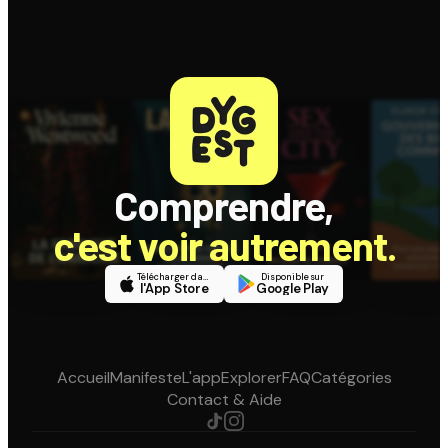
Comprendre,
c'est voir autrement.
Télécharger dans
Disponible sur
l'App Store
Google Play
Accueil
Manifeste
L'app
Explorer
FAQ
Catégories
Contact & Aide