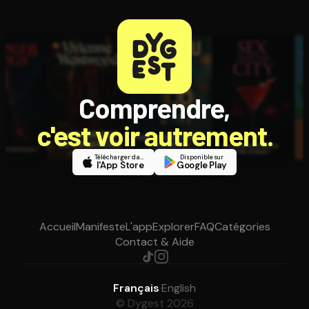
Ouvre l'app Appareil photo, pointe sur le code. C'est gratuit à l
Comprendre,
c'est voir autrement.
Télécharger dans
Disponible sur
l'App Store
Google Play
Accueil
Manifeste
L'app
Explorer
FAQ
Catégories
Contact & Aide
Français
·
English
© Dygest 2026