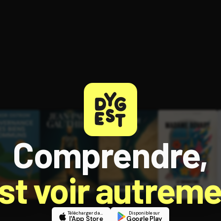
ratuit à l'essai.
Comprendre,
est voir autreme
Télécharger dans
Disponible sur
l'App Store
Google Play