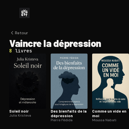
Retour
Vaincre la dépression
8
livres
Soleil noir
Des bienfaits de la
Comme un vide en
Julia Kristeva
dépression
moi
Pierre Fédida
Moussa Nabati