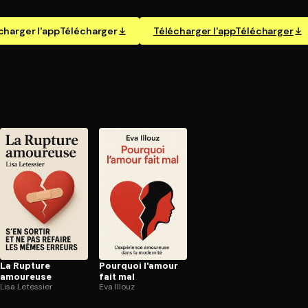
charger l'app
Télécharger
Télécharger l'app
Télécharger
La Rupture
Pourquoi l'amour
amoureuse
fait mal
Lisa Letessier
Eva Illouz