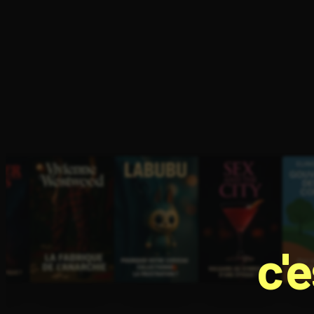
Ouvre l'app Appareil photo, pointe sur le code. C'est g
c'