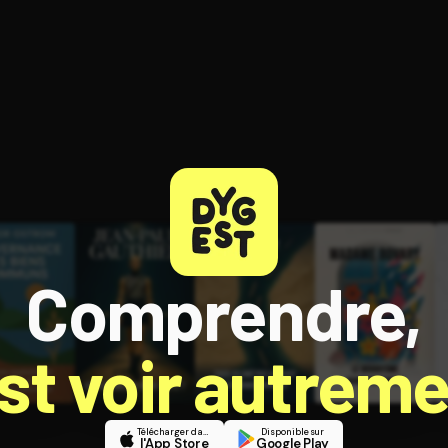
ratuit à l'essai.
Comprendre,
est voir autreme
Télécharger dans
Disponible sur
l'App Store
Google Play