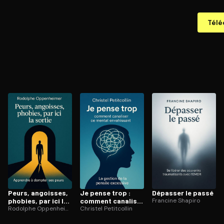
Télé
Peurs, angoisses,
Je pense trop :
Dépasser le passé
phobies, par ici la
comment canaliser
Francine Shapiro
sortie
Rodolphe Oppenheimer
ce mental
Christel Petitcollin
envahissant