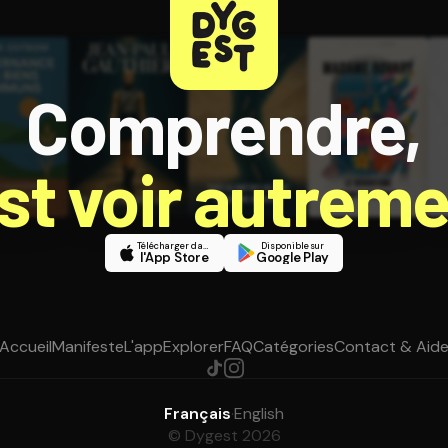
Comprendre,
est voir autreme
Télécharger dans
Disponible sur
l'App Store
Google Play
Accueil
Manifeste
L'app
Explorer
FAQ
Catégories
Contact & Aid
Français
·
English
© Dygest 2026