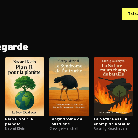
Télé
egarde
Plan B pour la
Le Syndrome de
La Nature est un
planète
l’autruche
champ de bataille
Naomi Klein
George Marshall
Razmig Keucheyan