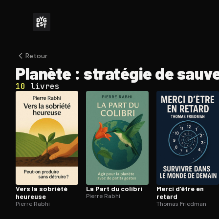
Retour
Planète : stratégie de sauv
10
livres
Vers la sobriété
La Part du colibri
Merci d’être en
heureuse
Pierre Rabhi
retard
Pierre Rabhi
Thomas Friedman