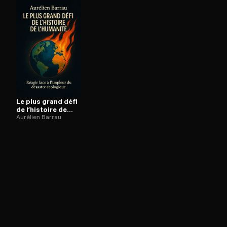
Ouvre l'app Appareil photo, pointe sur le code. C'est g
Le plus grand défi
de l’histoire de
l’humanité
Aurélien Barrau