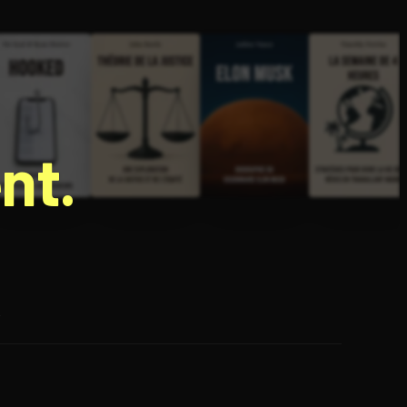
nt.
e