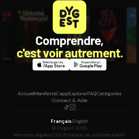
Comprendre,
c'est voir autrement.
Télécharger dans
Disponible sur
l'App Store
Google Play
Accueil
Manifeste
L'app
Explorer
FAQ
Catégories
Contact & Aide
Français
·
English
© Dygest 2026
Mentions légales
·
CGU
·
Politique de confidentialité
·