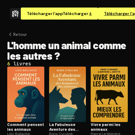
Télécharger l'app
Télécharger
Télécharger l'
Retour
L'homme un animal comme
les autres ?
6
livres
Comment pensent
La Fabuleuse
Vivre parmi les
les animaux
Aventure des
animaux
Loïc Bollache
hommes et des
Boris Cyrulnik
Pierre Le Neindre