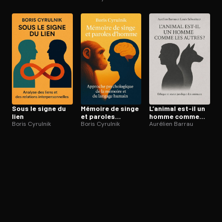
animaux
Ouvre l'app Appareil photo, pointe sur le code. C'est gratuit à l
Sous le signe du
Mémoire de singe
L’animal est-il un
lien
et paroles
homme comme
Boris Cyrulnik
d’homme
Boris Cyrulnik
les autres ?
Aurélien Barrau