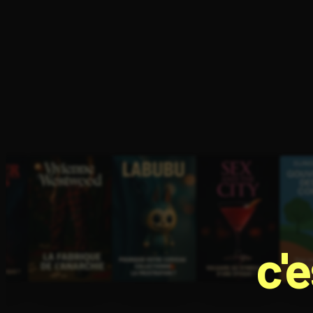
Ouvre l'app Appareil photo, pointe sur le code. C'est g
c'