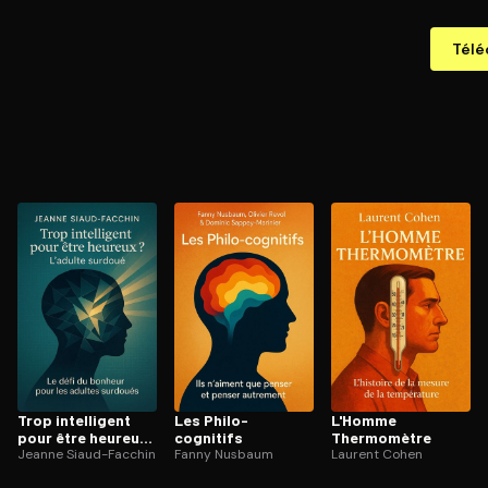
Télé
Trop intelligent
Les Philo-
L'Homme
pour être heureux
cognitifs
Thermomètre
? L’adulte surdoué
Jeanne Siaud-Facchin
Fanny Nusbaum
Laurent Cohen