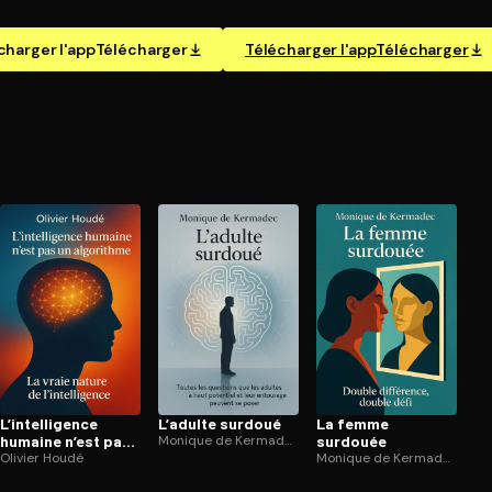
charger l'app
Télécharger
Télécharger l'app
Télécharger
L’in­tel­li­gence
L’adulte surdoué
La femme
humaine n’est pas
Monique de Kermadec
surdouée
un algorithme
Olivier Houdé
Monique de Kermadec