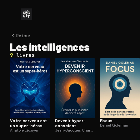
Retour
Les in­tel­li­gences
9
livres
Votre cerveau est
Devenir hy­per­
Focus
un super-héros
cons­cient
Daniel Goleman
Anatole Lécuyer
Jean-Jacques Charbonier