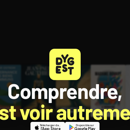
ratuit à l'essai.
Comprendre,
est voir autreme
Télécharger dans
Disponible sur
l'App Store
Google Play