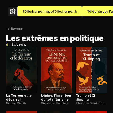
Télécharger l'app
Télécharger
Télécharger l'
Retour
Les extrêmes en politique
6
livres
La Terreur et le
Lénine, l’inventeur
Trump et Xi
désarroi
du to­ta­li­ta­risme
Jinping
Nicolas Werth
Stéphane Courtois
Christian Saint-Étienne