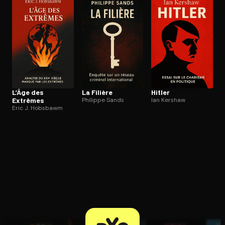
Ouvre l'app Appareil photo, pointe sur le code. C'est gratuit à l
L’Âge des
La Filière
Hitler
Extrêmes
Philippe Sands
Ian Kershaw
Eric J. Hobsbawm