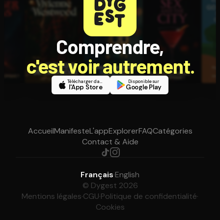
Comprendre,
c'est voir autrement.
Télécharger dans
Disponible sur
l'App Store
Google Play
Accueil
Manifeste
L'app
Explorer
FAQ
Catégories
Contact & Aide
Français
·
English
© Dygest 2026
Mentions légales
·
CGU
·
Politique de confidentialité
·
Cookies