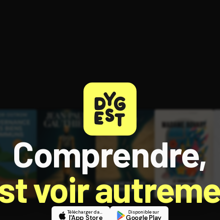
ratuit à l'essai.
Comprendre,
est voir autreme
Télécharger dans
Disponible sur
l'App Store
Google Play