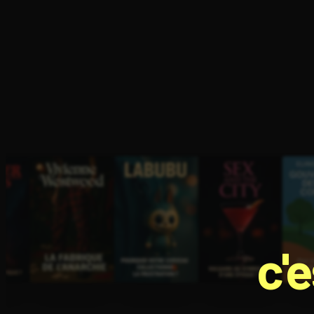
Ouvre l'app Appareil photo, pointe sur le code. C'est g
c'