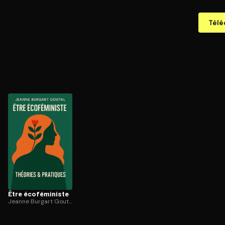
Télé
Être éco­fé­mi­niste
Jeanne Burgart Goutal