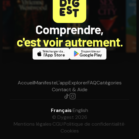
Comprendre,
c'est voir autrement.
Télécharger dans
Disponible sur
l'App Store
Google Play
Accueil
Manifeste
L'app
Explorer
FAQ
Catégories
Contact & Aide
Français
·
English
© Dygest 2026
Mentions légales
·
CGU
·
Politique de confidentialité
·
Cookies