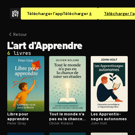
Télécharger l'app
Télécharger
Télécharger l'
Retour
L'art d'Apprendre
6
livres
Libre pour
Tout le monde n’a
Les Ap­pren­tis­
apprendre
pas eu la chance
sages autonomes
Peter Gray
de rater ses
Olivier Roland
John Holt
études