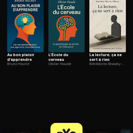
Ouvre l'app Appareil photo, pointe sur le code. C'est gratuit à l
Au bon plaisir
L’École du
La lecture, ça ne
d’apprendre
cerveau
sert à rien
Bruno Hourst
Olivier Houdé
Bénédicte Shawky-Milcent