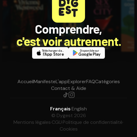
Comprendre,
c'est voir autrement.
Télécharger dans
Disponible sur
l'App Store
Google Play
Accueil
Manifeste
L'app
Explorer
FAQ
Catégories
Contact & Aide
Français
·
English
© Dygest 2026
Mentions légales
·
CGU
·
Politique de confidentialité
·
Cookies