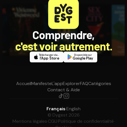
Comprendre,
c'est voir autrement.
Télécharger dans
Disponible sur
l'App Store
Google Play
Accueil
Manifeste
L'app
Explorer
FAQ
Catégories
Contact & Aide
Français
·
English
© Dygest 2026
Mentions légales
·
CGU
·
Politique de confidentialité
·