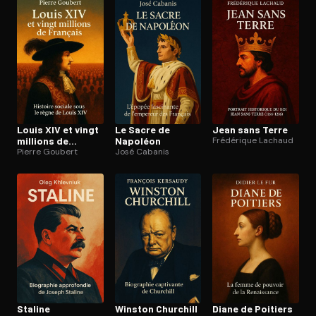
Ouvre l'app Appareil photo, pointe sur le code. C'est gratuit à l
Louis XIV et vingt
Le Sacre de
Jean sans Terre
millions de
Napoléon
Frédérique Lachaud
Français
Pierre Goubert
José Cabanis
Staline
Winston Churchill
Diane de Poitiers