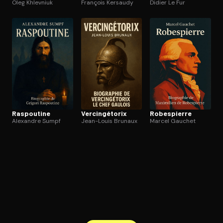
Oleg Khlevniuk
François Kersaudy
Didier Le Fur
Raspoutine
Ver­cin­gé­to­rix
Robespierre
Alexandre Sumpf
Jean-Louis Brunaux
Marcel Gauchet