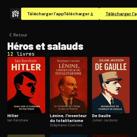
Télécharger l'app
Télécharger
Télécharger l'
Retour
Héros et salauds
12
livres
Hitler
Lénine, l’inventeur
De Gaulle
Ian Kershaw
du to­ta­li­ta­risme
Julian Jackson
Stéphane Courtois