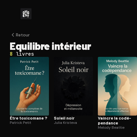
Retour
Equilibre intérieur
8
livres
Être toxicomane ?
Soleil noir
Vaincre la co­dé­
Patrick Petit
Julia Kristeva
pen­dance
Melody Beattie