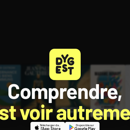
ratuit à l'essai.
Comprendre,
est voir autreme
Télécharger dans
Disponible sur
l'App Store
Google Play