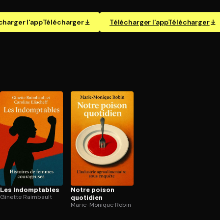
charger l'app
Télécharger
Télécharger l'app
Télécharger
Les In­domp­tables
Notre poison
Ginette Raimbault
quotidien
Marie-Monique Robin