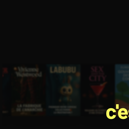
Ouvre l'app Appareil photo, pointe sur le code. C'est g
c'