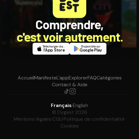
Comprendre,
c'est voir autrement.
Télécharger dans
Disponible sur
l'App Store
Google Play
Accueil
Manifeste
L'app
Explorer
FAQ
Catégories
Contact & Aide
Français
·
English
© Dygest 2026
Mentions légales
·
CGU
·
Politique de confidentialité
·
Cookies