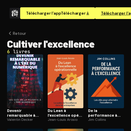
Télécharger l'app
Télécharger
Télécharger l'
Retour
Cultiver l'ex­cel­lence
6
livres
Devenir
Du Lean à
De la
remarquable à
l’excellence opé­
performance à
l’ère du numérique
Valentin Decker
ra­tion­nelle
Jean-Louis Arosio
l’excellence
Jim Collins