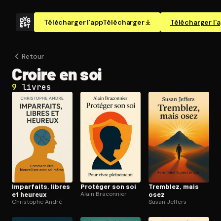
Télécharger l'app
Télécharger
Télécharger l'
Retour
Croire en soi
9
livres
Imparfaits, libres
Protéger son soi
Tremblez, mais
et heureux
Alain Braconnier
osez
Christophe André
Susan Jeffers