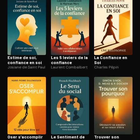
Ouvre l'app Appareil photo, pointe sur le code. C'est gratuit à l
Estime de soi,
Les 5 leviers de la
La Confiance en
confiance en soi
confiance
Soi
Josiane de Saint Paul
Laurent Combalbert
Charles Pépin
Oser s’accomplir
Le Sentiment de
Trouver son