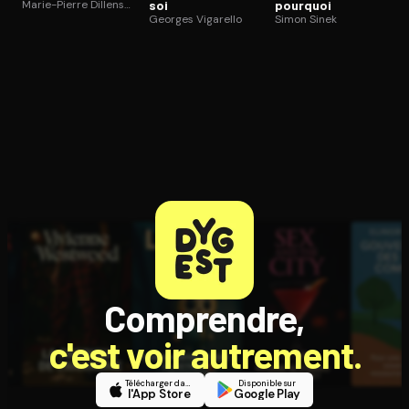
Marie-Pierre Dillenseger
soi
pourquoi
Georges Vigarello
Simon Sinek
Comprendre,
c'est voir autrement.
Télécharger dans
Disponible sur
l'App Store
Google Play