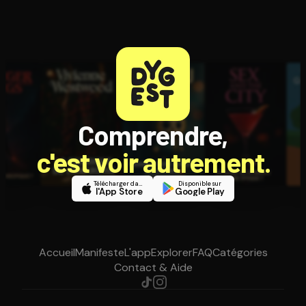
Comprendre,
c'est voir autrement.
Télécharger dans
Disponible sur
l'App Store
Google Play
Accueil
Manifeste
L'app
Explorer
FAQ
Catégories
Contact & Aide