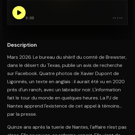
0:00
--:--
Ouvre l'app Appareil photo, pointe sur le code. C'est gratuit à l
Description
Mars 2026. Le bureau du shérif du comté de Brewster,
dans le désert du Texas, publie un avis de recherche
sur Facebook. Quatre photos de Xavier Dupont de
Ligonnès, un texte en anglais : il aurait été vu en 2020
près d'un ranch, avec un labrador noir. L'information
fait le tour du monde en quelques heures. La PJ de
Nantes apprend l'existence de cet appel à témoins...
par la presse.
Quinze ans après la tuerie de Nantes, l'affaire n'est pas