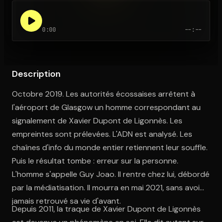
0:00
--:--
Ouvre l'app Appareil photo, pointe sur le code. C'est gratuit à l
Description
Octobre 2019. Les autorités écossaises arrêtent à
l'aéroport de Glasgow un homme correspondant au
signalement de Xavier Dupont de Ligonnès. Les
empreintes sont prélevées. L'ADN est analysé. Les
chaînes d'info du monde entier retiennent leur souffle.
Puis le résultat tombe : erreur sur la personne.
L'homme s'appelle Guy Joao. Il rentre chez lui, débordé
par la médiatisation. Il mourra en mai 2021, sans avoir
jamais retrouvé sa vie d'avant.
Depuis 2011, la traque de Xavier Dupont de Ligonnès