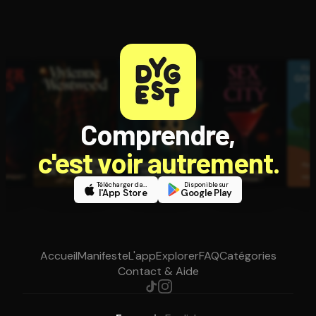
Comprendre,
c'est voir autrement.
Télécharger dans
Disponible sur
l'App Store
Google Play
Accueil
Manifeste
L'app
Explorer
FAQ
Catégories
Contact & Aide