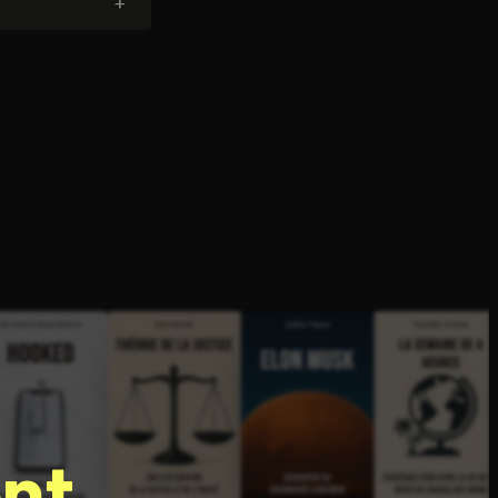
+
nt.