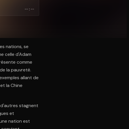
--:--
des nations, se
e celle d'Adam
e présente comme
 de la pauvreté.
exemples allant de
et la Chine
 d'autres stagnent
ques et
'une nation est
l convient