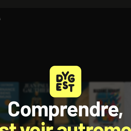
6
Comprendre,
est voir autreme