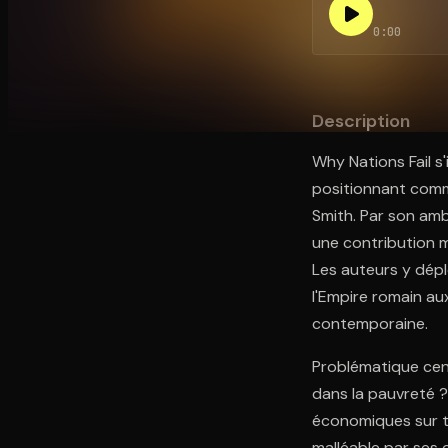
0:00
Ouvre l'app Appareil photo, pointe sur le code. C'est g
Description
Why Nations Fail s'
positionnant comm
Smith. Par son amb
une contribution ma
Les auteurs y dépl
l'Empire romain au
contemporaine.
Problématique cent
dans la pauvreté ?
économiques sur to
malléable par ses 