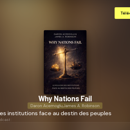
Télé
Why Nations Fail
Daron Acemoglu
,
James A. Robinson
es institutions face au destin des peuples
dcast :