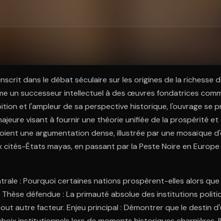
ratuit à l'essai.
inscrit dans le débat séculaire sur les origines de la richesse 
e un successeur intellectuel à des œuvres fondatrices comm
ition et l'ampleur de sa perspective historique, l'ouvrage s
jeure visant à fournir une théorie unifiée de la prospérité et
oient une argumentation dense, illustrée par une mosaïque d'
x cités-États mayas, en passant par la Peste Noire en Europe 
rale : Pourquoi certaines nations prospèrent-elles alors que
 Thèse défendue : La primauté absolue des institutions politi
ut autre facteur. Enjeu principal : Démontrer que le destin d
choix institutionnels lors de moments historiques charnières. I