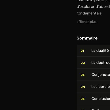
d'explorer d'abord
fondamentale.
afficher plus
Sommaire
La dualité i
01
La destru
02
Conjonc­tu
03
Les cercle
04
Conclusio
05