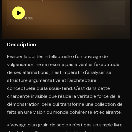
0:00
--:--
Ouvre l'app Appareil photo, pointe sur le code. C'est gratuit à l
Description
Évaluer la portée intellectuelle d'un ouvrage de
vulgarisation ne se résume pas à vérifier l'exactitude
de ses affirmations ; il est impératif d'analyser sa
structure argumentative et l'architecture
conceptuelle qui la sous-tend. C'est dans cette
charpente invisible que réside la véritable force de la
démonstration, celle qui transforme une collection de
faits en une vision du monde cohérente et éclairante.
« Voyage d'un grain de sable » n'est pas un simple livre