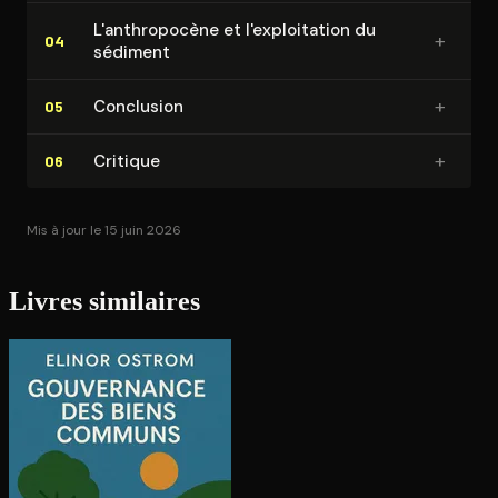
L'an­thro­po­cène et l'ex­ploi­ta­tion du
+
04
sédiment
+
Conclusion
05
+
Critique
06
Mis à jour le 15 juin 2026
Livres similaires