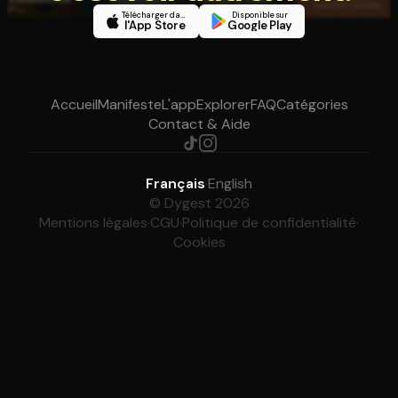
Télécharger dans
Disponible sur
l'App Store
Google Play
Accueil
Manifeste
L'app
Explorer
FAQ
Catégories
Contact & Aide
Français
·
English
© Dygest 2026
Mentions légales
·
CGU
·
Politique de confidentialité
·
Cookies