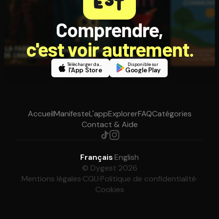
Comprendre,
c'est voir autrement.
Télécharger dans
Disponible sur
l'App Store
Google Play
Accueil
Manifeste
L'app
Explorer
FAQ
Catégories
Contact & Aide
Français
·
English
© Dygest 2026
Mentions légales
·
CGU
·
Politique de confidentialité
·
Cookies