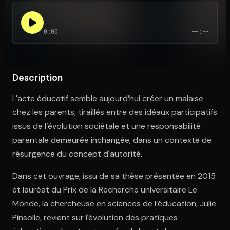
0:00
--:--
Ouvre l'app Appareil photo, pointe sur le code. C'est gratuit à l
Description
L'acte éducatif semble aujourd’hui créer un malaise
chez les parents, tiraillés entre des idéaux participatifs
issus de l’évolution sociétale et une responsabilité
parentale demeurée inchangée, dans un contexte de
résurgence du concept d'autorité.
Dans cet ouvrage, issu de sa thèse présentée en 2015
et lauréat du Prix de la Recherche universitaire Le
Monde, la chercheuse en sciences de l’éducation, Julie
Pinsolle, revient sur l'évolution des pratiques