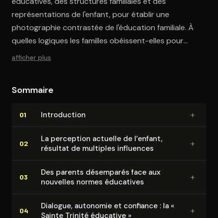
éducatives, des structures familiales et des
représentations de l'enfant, pour établir une
photographie contrastée de l'éducation familiale. À
quelles logiques les familles obéissent-elles pour
éduquer leurs enfants, quelles valeurs transmettent-
afficher plus
elles ? Une plongée passionnante dans les arcanes de
l’éducation familiale en France.
Sommaire
+
In­tro­duc­tion
01
La perception actuelle de l’enfant,
+
02
résultat de multiples influences
Des parents désemparés face aux
+
03
nouvelles normes éducatives
Dialogue, autonomie et confiance : la «
+
04
Sainte Trinité éducative »