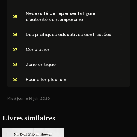
Nécessité de repenser la figure
+
05
d’autorité contem­po­raine
+
Des pratiques éducatives contrastées
06
+
Conclusion
07
+
Zone critique
08
+
Pour aller plus loin
09
Mis à jour le 16 juin 2026
Livres similaires