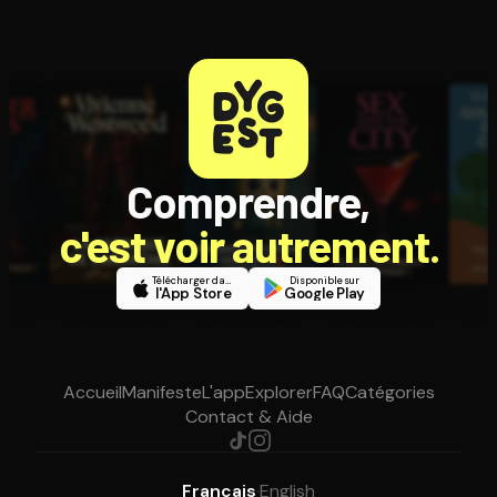
Comprendre,
c'est voir autrement.
Télécharger dans
Disponible sur
l'App Store
Google Play
Accueil
Manifeste
L'app
Explorer
FAQ
Catégories
Contact & Aide
Français
·
English