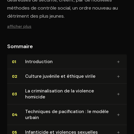
méthodes de contrôle social, un ordre nouveau au
détriment des plus jeunes.
afficher plus
Sommaire
+
In­tro­duc­tion
01
+
Culture juvénile et éthique virile
02
La cri­mi­na­li­sa­tion de la violence
+
03
homicide
Techniques de pa­ci­fi­ca­tion : le modèle
+
04
urbain
+
Infanticide et violences sexuelles
05