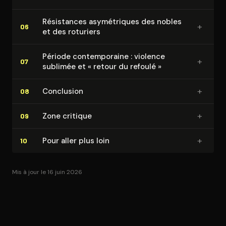
Résistances asy­mé­triques des nobles
+
06
et des roturiers
Période contem­po­raine : violence
+
07
sublimée et « retour du refoulé »
+
Conclusion
08
+
Zone critique
09
+
Pour aller plus loin
10
Mis à jour le 16 juin 2026