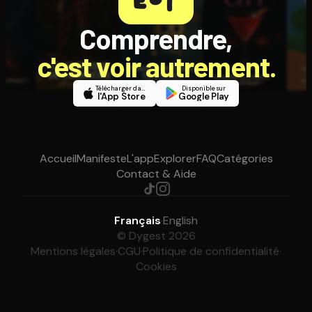
Comprendre,
c'est voir autrement.
Télécharger dans
Disponible sur
l'App Store
Google Play
Accueil
Manifeste
L'app
Explorer
FAQ
Catégories
Contact & Aide
Français
·
English
© Dygest 2026
Mentions légales
·
CGU
·
Politique de confidentialité
·
Cookies