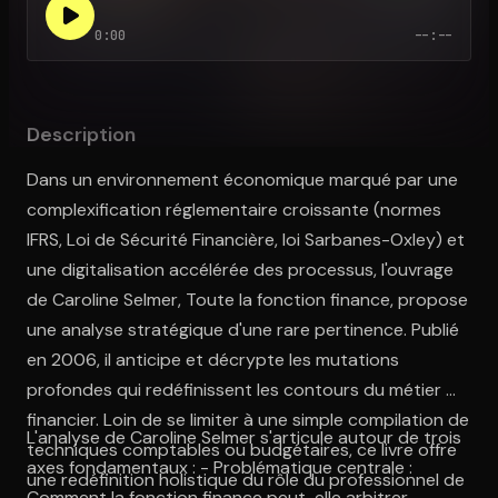
0:00
--:--
Ouvre l'app Appareil photo, pointe sur le code. C'est gratuit à l
Description
Dans un environnement économique marqué par une
complexification réglementaire croissante (normes
IFRS, Loi de Sécurité Financière, loi Sarbanes-Oxley) et
une digitalisation accélérée des processus, l'ouvrage
de Caroline Selmer, Toute la fonction finance, propose
une analyse stratégique d'une rare pertinence. Publié
en 2006, il anticipe et décrypte les mutations
profondes qui redéfinissent les contours du métier de
financier. Loin de se limiter à une simple compilation de
L'analyse de Caroline Selmer s'articule autour de trois
techniques comptables ou budgétaires, ce livre offre
axes fondamentaux : - Problématique centrale :
une redéfinition holistique du rôle du professionnel de
Comment la fonction finance peut-elle arbitrer